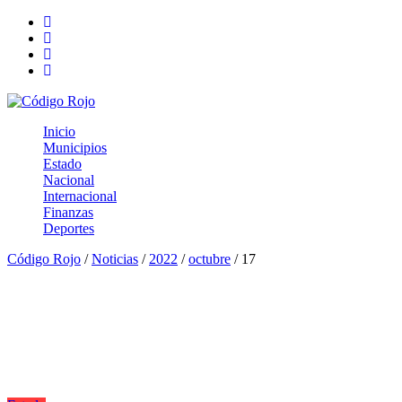
Inicio
Municipios
Estado
Nacional
Internacional
Finanzas
Deportes
Código Rojo
/
Noticias
/
2022
/
octubre
/
17
Día:
17 octubre, 2022