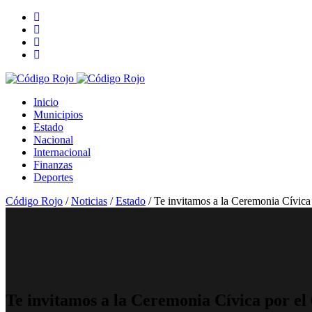
Inicio
Municipios
Estado
Nacional
Internacional
Finanzas
Deportes
Código Rojo
/
Noticias
/
Estado
/
Te invitamos a la Ceremonia Cívica
Te invitamos a la Ceremonia Cívica por el