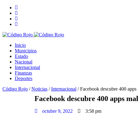
Inicio
Municipios
Estado
Nacional
Internacional
Finanzas
Deportes
Código Rojo
/
Noticias
/
Internacional
/
Facebook descubre 400 apps m
Facebook descubre 400 apps mali
octubre 9, 2022
3:58 pm