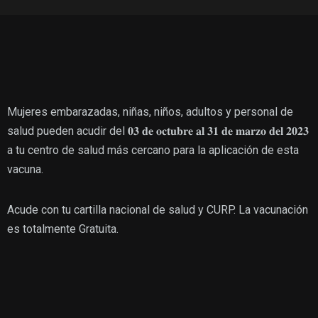
Mujeres embarazadas, niñas, niños, adultos y personal de
salud pueden acudir del 𝟎𝟑 𝐝𝐞 𝐨𝐜𝐭𝐮𝐛𝐫𝐞 𝐚𝐥 𝟑𝟏 𝐝𝐞 𝐦𝐚𝐫𝐳𝐨 𝐝𝐞𝐥 𝟐𝟎𝟐𝟑
a tu centro de salud más cercano para la aplicación de esta
vacuna.
Acude con tu cartilla nacional de salud y CURP. La vacunación
es totalmente Gratuita.