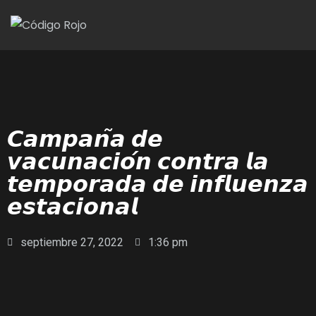
𝘾𝙖𝙢𝙥𝙖𝙣̃𝙖 𝙙𝙚
𝙫𝙖𝙘𝙪𝙣𝙖𝙘𝙞𝙤́𝙣 𝙘𝙤𝙣𝙩𝙧𝙖 𝙡𝙖
𝙩𝙚𝙢𝙥𝙤𝙧𝙖𝙙𝙖 𝙙𝙚 𝙞𝙣𝙛𝙡𝙪𝙚𝙣𝙯𝙖
𝙚𝙨𝙩𝙖𝙘𝙞𝙤𝙣𝙖𝙡
septiembre 27, 2022
1:36 pm