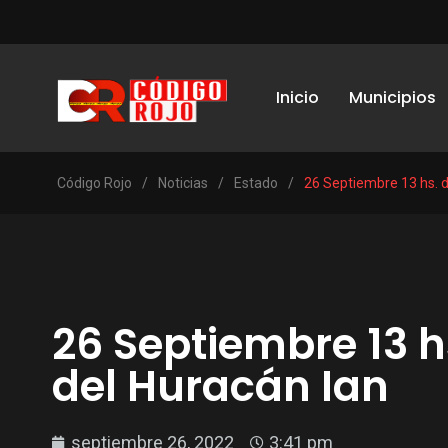
Inicio
Municipios
Código Rojo
/
Noticias
/
Estado
/
26 Septiembre 13 hs. d
26 Septiembre 13 hs
del Huracán Ian
septiembre 26, 2022
3:41 pm