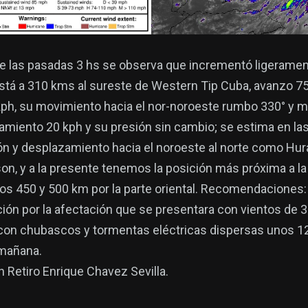
te las pasadas 3 hs se observa que incrementó ligeramen
está a 310 kms al sureste de Western Tip Cuba, avanzo 
kph, su movimiento hacia el nor-noroeste rumbo 330° y 
amiento 20 kph y su presión sin cambio; se estima en la
ión y desplazamiento hacia el noroeste al norte como Hur
son, y a la presente tenemos la posición más próxima a l
s 450 y 500 km por la parte oriental. Recomendaciones
ón por la afectación que se presentara con vientos de 30
con chubascos y tormentas eléctricas dispersas unos 12
 mañana.
n Retiro Enrique Chavez Sevilla.