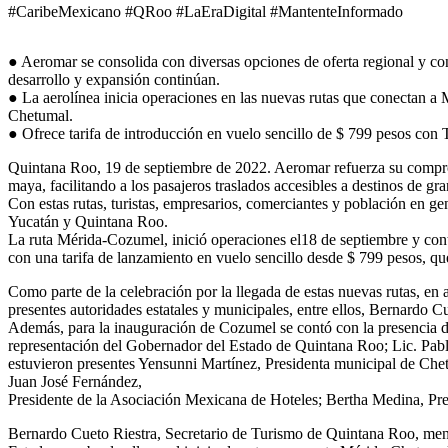
#CaribeMexicano #QRoo #LaEraDigital #MantenteInformado
● Aeromar se consolida con diversas opciones de oferta regional y co
desarrollo y expansión continúan.
● La aerolínea inicia operaciones en las nuevas rutas que conectan 
Chetumal.
● Ofrece tarifa de introducción en vuelo sencillo de $ 799 pesos con
Quintana Roo, 19 de septiembre de 2022. Aeromar refuerza su compro
maya, facilitando a los pasajeros traslados accesibles a destinos de gran
Con estas rutas, turistas, empresarios, comerciantes y población en gene
Yucatán y Quintana Roo.
La ruta Mérida-Cozumel, inició operaciones el18 de septiembre y con
con una tarifa de lanzamiento en vuelo sencillo desde $ 799 pesos, q
Como parte de la celebración por la llegada de estas nuevas rutas, en
presentes autoridades estatales y municipales, entre ellos, Bernardo 
Además, para la inauguración de Cozumel se contó con la presencia de
representación del Gobernador del Estado de Quintana Roo; Lic. Pab
estuvieron presentes Yensunni Martínez, Presidenta municipal de Che
Juan José Fernández,
Presidente de la Asociación Mexicana de Hoteles; Bertha Medina, Pres
Bernardo Cueto Riestra, Secretario de Turismo de Quintana Roo, menci