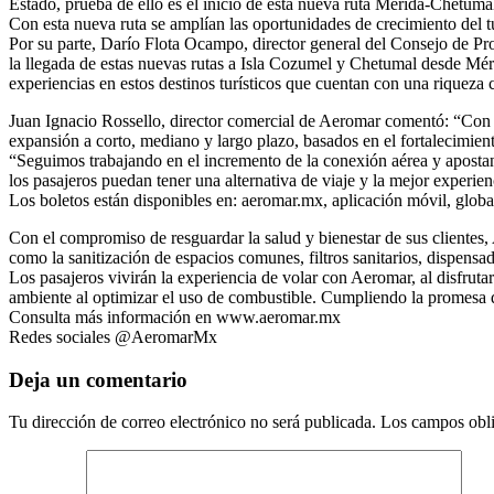
Estado, prueba de ello es el inicio de esta nueva ruta Mérida-Chetumal
Con esta nueva ruta se amplían las oportunidades de crecimiento del
Por su parte, Darío Flota Ocampo, director general del Consejo de P
la llegada de estas nuevas rutas a Isla Cozumel y Chetumal desde Mé
experiencias en estos destinos turísticos que cuentan con una riqueza 
Juan Ignacio Rossello, director comercial de Aeromar comentó: “Con e
expansión a corto, mediano y largo plazo, basados en el fortalecimien
“Seguimos trabajando en el incremento de la conexión aérea y aposta
los pasajeros puedan tener una alternativa de viaje y la mejor experie
Los boletos están disponibles en: aeromar.mx, aplicación móvil, globa
Con el compromiso de resguardar la salud y bienestar de sus clientes
como la sanitización de espacios comunes, filtros sanitarios, dispensado
Los pasajeros vivirán la experiencia de volar con Aeromar, al disfrut
ambiente al optimizar el uso de combustible. Cumpliendo la promesa 
Consulta más información en www.aeromar.mx
Redes sociales @AeromarMx
Deja un comentario
Tu dirección de correo electrónico no será publicada.
Los campos obli