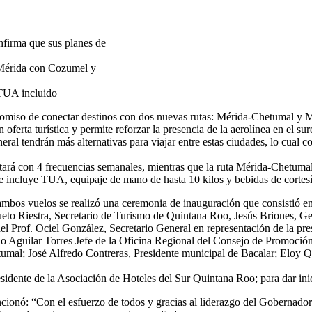
nfirma que sus planes de
a Mérida con Cozumel y
 TUA incluido
miso de conectar destinos con dos nuevas rutas: Mérida-Chetumal y Mé
 oferta turística y permite reforzar la presencia de la aerolínea en el sure
ral tendrán más alternativas para viajar entre estas ciudades, lo cual con
tará con 4 frecuencias semanales, mientras que la ruta Mérida-Chetumal
ue incluye TUA, equipaje de mano de hasta 10 kilos y bebidas de cortes
 ambos vuelos se realizó una ceremonia de inauguración que consistió en
Cueto Riestra, Secretario de Turismo de Quintana Roo, Jesús Briones, G
l Prof. Ociel González, Secretario General en representación de la pr
lo Aguilar Torres Jefe de la Oficina Regional del Consejo de Promoci
tumal; José Alfredo Contreras, Presidente municipal de Bacalar; Eloy 
idente de la Asociación de Hoteles del Sur Quintana Roo; para dar inic
onó: “Con el esfuerzo de todos y gracias al liderazgo del Gobernador 