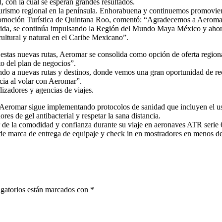
, con la cual se esperan grandes resultados.
 turismo regional en la península. Enhorabuena y continuemos promovi
romoción Turística de Quintana Roo, comentó: “Agradecemos a Aeromar 
rida, se continúa impulsando la Región del Mundo Maya México y ahora 
cultural y natural en el Caribe Mexicano”.
stas nuevas rutas, Aeromar se consolida como opción de oferta regional
to del plan de negocios”.
ndo a nuevas rutas y destinos, donde vemos una gran oportunidad de rec
ncia al volar con Aeromar”.
lizadores y agencias de viajes.
, Aeromar sigue implementando protocolos de sanidad que incluyen el us
res de gel antibacterial y respetar la sana distancia.
ar de la comodidad y confianza durante su viaje en aeronaves ATR serie
de marca de entrega de equipaje y check in en mostradores en menos d
gatorios están marcados con
*