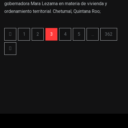
gobernadora Mara Lezama en materia de vivienda y
ordenamiento territorial. Chetumal, Quintana Roo;
1
2
3
4
5
...
362