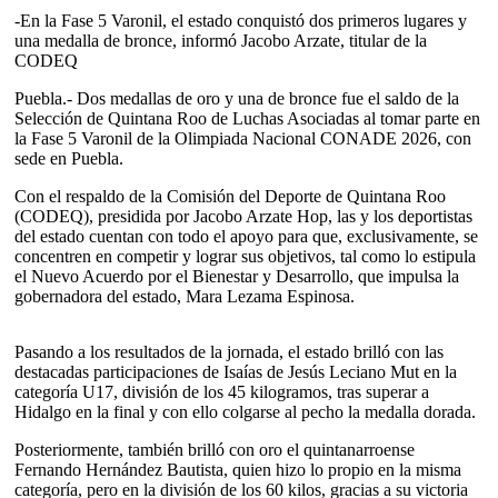
-En la Fase 5 Varonil, el estado conquistó dos primeros lugares y
una medalla de bronce, informó Jacobo Arzate, titular de la
CODEQ
Puebla.- Dos medallas de oro y una de bronce fue el saldo de la
Selección de Quintana Roo de Luchas Asociadas al tomar parte en
la Fase 5 Varonil de la Olimpiada Nacional CONADE 2026, con
sede en Puebla.
Con el respaldo de la Comisión del Deporte de Quintana Roo
(CODEQ), presidida por Jacobo Arzate Hop, las y los deportistas
del estado cuentan con todo el apoyo para que, exclusivamente, se
concentren en competir y lograr sus objetivos, tal como lo estipula
el Nuevo Acuerdo por el Bienestar y Desarrollo, que impulsa la
gobernadora del estado, Mara Lezama Espinosa.
Pasando a los resultados de la jornada, el estado brilló con las
destacadas participaciones de Isaías de Jesús Leciano Mut en la
categoría U17, división de los 45 kilogramos, tras superar a
Hidalgo en la final y con ello colgarse al pecho la medalla dorada.
Posteriormente, también brilló con oro el quintanarroense
Fernando Hernández Bautista, quien hizo lo propio en la misma
categoría, pero en la división de los 60 kilos, gracias a su victoria