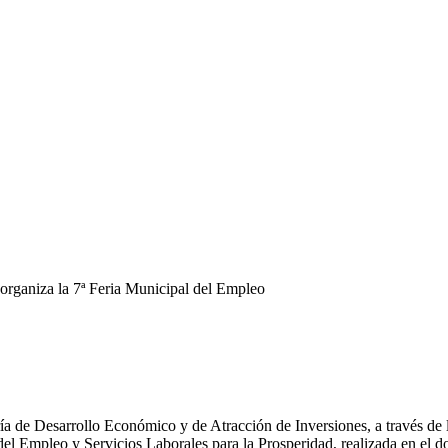
rganiza la 7ª Feria Municipal del Empleo
 7ª Feria Municipal del Empleo
a de Desarrollo Económico y de Atracción de Inversiones, a través de 
del Empleo y Servicios Laborales para la Prosperidad, realizada en el 