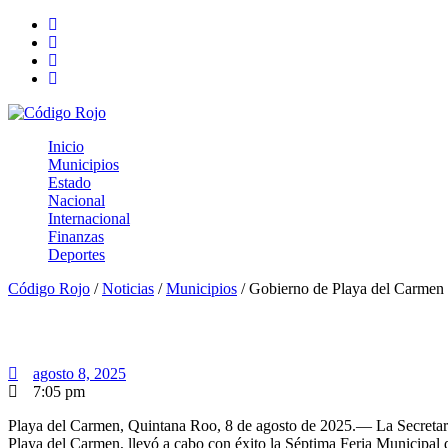
Inicio
Municipios
Estado
Nacional
Internacional
Finanzas
Deportes
Código Rojo
/
Noticias
/
Municipios
/
Gobierno de Playa del Carmen o
Gobierno de Playa del Carmen organiza la
agosto 8, 2025
7:05 pm
Playa del Carmen, Quintana Roo, 8 de agosto de 2025.— La Secretarí
Playa del Carmen, llevó a cabo con éxito la Séptima Feria Municipal 