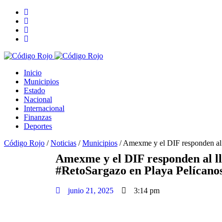
Inicio
Municipios
Estado
Nacional
Internacional
Finanzas
Deportes
Código Rojo
/
Noticias
/
Municipios
/
Amexme y el DIF responden al 
Amexme y el DIF responden al ll
#RetoSargazo en Playa Pelícano
junio 21, 2025
3:14 pm