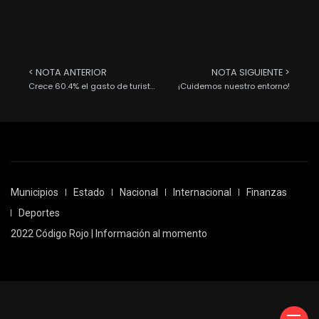
< NOTA ANTERIOR
NOTA SIGUIENTE >
Crece 60.4% el gasto de turistas de Colombia, 3er país emisor a México, en esta administración
¡Cuidemos nuestro entorno!
Municipios
Estado
Nacional
Internacional
Finanzas
Deportes
2022 Código Rojo | Información al momento