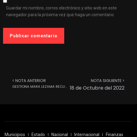
Guardar mi nombre, correo electrónico y sitio web en este
navegador para la próxima vez que haga un comentario.
< NOTA ANTERIOR
NOTA SIGUIENTE >
GESTIONA MARA LEZAMA RECURSOS PARA PROYECTOS DE INFRAESTRUCTURA
stico Meteorológico General 18 de Octubre del 2022
Municipios
Estado
Nacional
Internacional
Finanzas