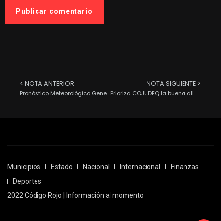
< NOTA ANTERIOR
NOTA SIGUIENTE >
Pronóstico Meteorológico General para hoy 16 de Octubre del 2022.
Prioriza COJUDEQ la buena alimentación en los deportistas
Municipios
Estado
Nacional
Internacional
Finanzas
Deportes
2022 Código Rojo | Información al momento