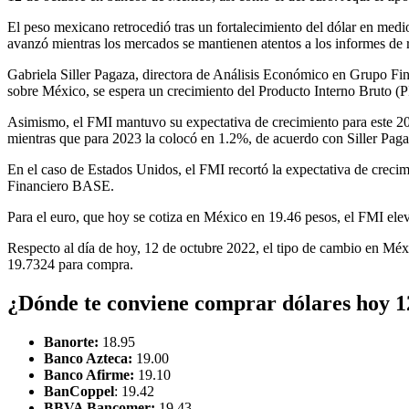
El peso mexicano retrocedió tras un fortalecimiento del dólar en medi
avanzó mientras los mercados se mantienen atentos a los informes de r
Gabriela Siller Pagaza, directora de Análisis Económico en Grupo Fi
sobre México, se espera un crecimiento del Producto Interno Bruto (
Asimismo, el FMI mantuvo su expectativa de crecimiento para este 202
mientras que para 2023 la colocó en 1.2%, de acuerdo con Siller Paga
En el caso de Estados Unidos, el FMI recortó la expectativa de creci
Financiero BASE.
Para el euro, que hoy se cotiza en México en 19.46 pesos, el FMI ele
Respecto al día de hoy, 12 de octubre 2022, el tipo de cambio en Méx
19.7324 para compra.
¿Dónde te conviene comprar dólares hoy 1
Banorte:
18.95
Banco Azteca:
19.00
Banco Afirme:
19.10
BanCoppel
: 19.42
BBVA Bancomer:
19.43