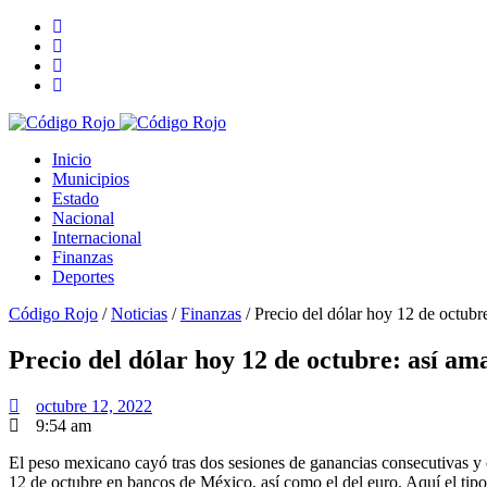
Inicio
Municipios
Estado
Nacional
Internacional
Finanzas
Deportes
Código Rojo
/
Noticias
/
Finanzas
/
Precio del dólar hoy 12 de octubr
Precio del dólar hoy 12 de octubre: así am
octubre 12, 2022
9:54 am
El peso mexicano cayó tras dos sesiones de ganancias consecutivas y c
12 de octubre en bancos de México, así como el del euro. Aquí el tip