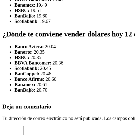
Banamex
: 19.49
HSBC:
19.51
BanBajío:
19.60
Scotiabank
: 19.67
¿Dónde te conviene vender dólares hoy 12 
Banco Azteca:
20.04
Banorte:
20.35
HSBC:
20.35
BBVA Bancomer:
20.36
Scotiabank:
20.45
BanCoppel:
20.46
Banco Afirme:
20.60
Banamex:
20.61
BanBajío:
20.70
Deja un comentario
Tu dirección de correo electrónico no será publicada.
Los campos obli