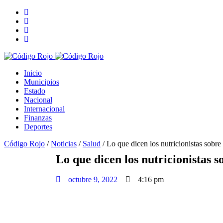
Inicio
Municipios
Estado
Nacional
Internacional
Finanzas
Deportes
Código Rojo
/
Noticias
/
Salud
/
Lo que dicen los nutricionistas sobre 
Lo que dicen los nutricionistas so
octubre 9, 2022
4:16 pm