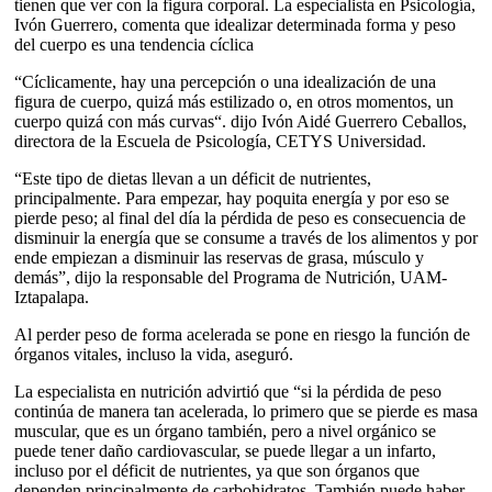
tienen que ver con la figura corporal. La especialista en Psicología,
Ivón Guerrero, comenta que idealizar determinada forma y peso
del cuerpo es una tendencia cíclica
“Cíclicamente, hay una percepción o una idealización de una
figura de cuerpo, quizá más estilizado o, en otros momentos, un
cuerpo quizá con más curvas“. dijo Ivón Aidé Guerrero Ceballos,
directora de la Escuela de Psicología, CETYS Universidad.
“Este tipo de dietas llevan a un déficit de nutrientes,
principalmente. Para empezar, hay poquita energía y por eso se
pierde peso; al final del día la pérdida de peso es consecuencia de
disminuir la energía que se consume a través de los alimentos y por
ende empiezan a disminuir las reservas de grasa, músculo y
demás”, dijo la responsable del Programa de Nutrición, UAM-
Iztapalapa.
Al perder peso de forma acelerada se pone en riesgo la función de
órganos vitales, incluso la vida, aseguró.
La especialista en nutrición advirtió que “si la pérdida de peso
continúa de manera tan acelerada, lo primero que se pierde es masa
muscular, que es un órgano también, pero a nivel orgánico se
puede tener daño cardiovascular, se puede llegar a un infarto,
incluso por el déficit de nutrientes, ya que son órganos que
dependen principalmente de carbohidratos. También puede haber