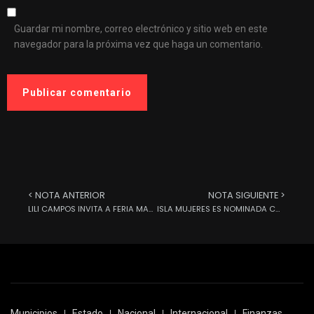
Guardar mi nombre, correo electrónico y sitio web en este
navegador para la próxima vez que haga un comentario.
< NOTA ANTERIOR
NOTA SIGUIENTE >
LILI CAMPOS INVITA A FERIA MASIVA DEL EMPLEO
ISLA MUJERES ES NOMINADA COMO DESTINO INSULAR LÍDER EN EL MUNDO EN LOS WORLD TRAVEL AWARDS
Municipios
Estado
Nacional
Internacional
Finanzas