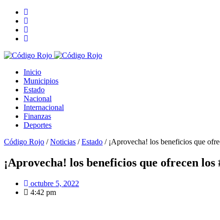
Inicio
Municipios
Estado
Nacional
Internacional
Finanzas
Deportes
Código Rojo
/
Noticias
/
Estado
/
¡Aprovecha! los beneficios que ofr
¡Aprovecha! los beneficios que ofrecen los
octubre 5, 2022
4:42 pm