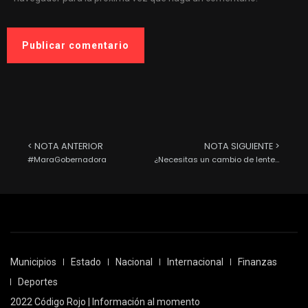
< NOTA ANTERIOR
NOTA SIGUIENTE >
#MaraGobernadora
¿Necesitas un cambio de lentes o sospechas que los necesitas? Aún estás a tiempo de adquirirlos.
Municipios
Estado
Nacional
Internacional
Finanzas
Deportes
2022 Código Rojo | Información al momento