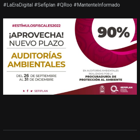
#LaEraDigital
#Sefiplan
#QRoo
#MantenteInformado