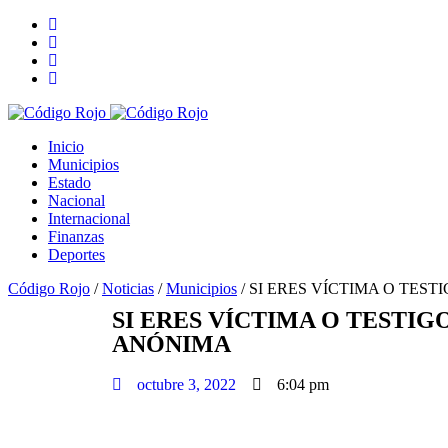
Inicio
Municipios
Estado
Nacional
Internacional
Finanzas
Deportes
Código Rojo
/
Noticias
/
Municipios
/
SI ERES VÍCTIMA O TES
SI ERES VÍCTIMA O TESTI
ANÓNIMA
octubre 3, 2022
6:04 pm