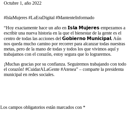
Octubre 1, año 2022
#IslaMujeres #LaEraDigital #MantenteInformado
“Hoy exactamente hace un año en 𝗜𝘀𝗹𝗮 𝗠𝘂𝗷𝗲𝗿𝗲𝘀 empezamos a
escribir una nueva historia en la que el bienestar de la gente es el
centro de todas las acciones del 𝗚𝗼𝗯𝗶𝗲𝗿𝗻𝗼 𝗠𝘂𝗻𝗶𝗰𝗶𝗽𝗮𝗹. Aún
nos queda mucho camino por recorrer para alcanzar todas nuestras
metas, pero de la mano de todas y todos los que vivimos aquí y
trabajamos con el corazón, estoy segura que lo lograremos.
¡Muchas gracias por su confianza. Seguiremos trabajando con todo
el corazón! #CuidarALaGente #Atenea” – comparte la presidenta
municipal en redes sociales.
Los campos obligatorios están marcados con
*