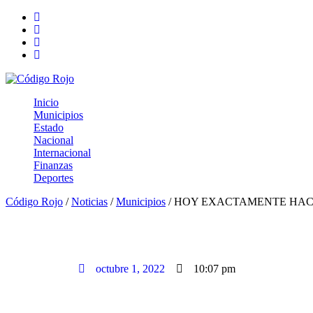
Inicio
Municipios
Estado
Nacional
Internacional
Finanzas
Deportes
Código Rojo
/
Noticias
/
Municipios
/
HOY EXACTAMENTE HACE
HOY EXACTAMENTE HACE U
HISTORIA: ATENEA GÓMEZ
octubre 1, 2022
10:07 pm