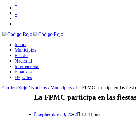
Inicio
Municipios
Estado
Nacional
Internacional
Finanzas
Deportes
Código Rojo
/
Noticias
/
Municipios
/
La FPMC participa en las fiest
La FPMC participa en las fiesta
septiembre 30, 2022
12:43 pm