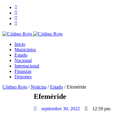
Inicio
Municipios
Estado
Nacional
Internacional
Finanzas
Deportes
Código Rojo
/
Noticias
/
Estado
/
Efeméride
Efeméride
septiembre 30, 2022
12:59 pm