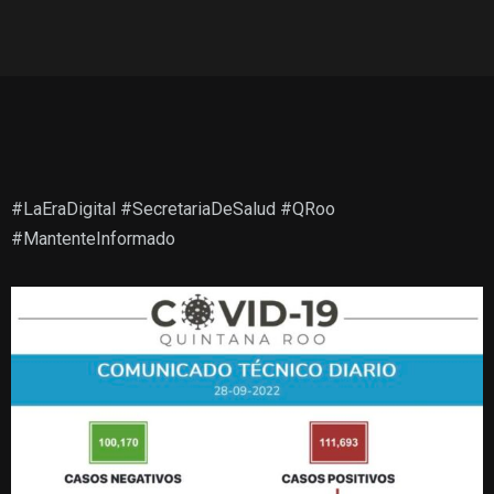
#LaEraDigital
#SecretariaDeSalud
#QRoo
#MantenteInformado