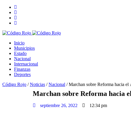
Inicio
Municipios
Estado
Nacional
Internacional
Finanzas
Deportes
Código Rojo
/
Noticias
/
Nacional
/
Marchan sobre Reforma hacia el Án
Marchan sobre Reforma hacia el Á
septiembre 26, 2022
12:34 pm