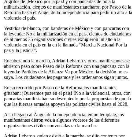
A gritos de ¡México por la paz! y con pancartas de no a la
militarización, cientos de manifestantes marcharon por Paseo de la
Reforma hasta el Ángel de la Independencia para pedir un alto a la
violencia el país.
Vestidos de blanco, con banderas de México y con pancartas con
la leyenda: No a la militarización en el país, cientos de ciudadanos
de al menos 35 organizaciones civiles exhigieron un alto a la
violencia en el país en la en la llamada “Marcha Nacional Por la
paz y la justicia”.
Encabezando la marcha, Adrián Lebaron y otros manifestantes se
abrieron paso sobre Paseo de la Reforma con una pancarta con la
leyenda: Partidos de la Alianza Va por México, la decisión no es
suya. Los ciudadanos les pagamos y les ordenamos sigan juntos.
En su recorrido por Paseo de la Reforma los manifestantes
gritaban: ¡Queremos paz en el pais! !No a la violencia!, otros, con
pancartas manifestaban su descontento por la propuestas de que la
que las fuerzas armadas apoyen las policias civiles hasta el 2028.
A su llegada al Ángel de la Independencia, en un template, los
manifestantes dieron voz a algunos voceros de las diferentes
organizaciones civiles convocadas en la marcha.
Adrián Lebaron, quien asistió a la marcha, se dijo contento por