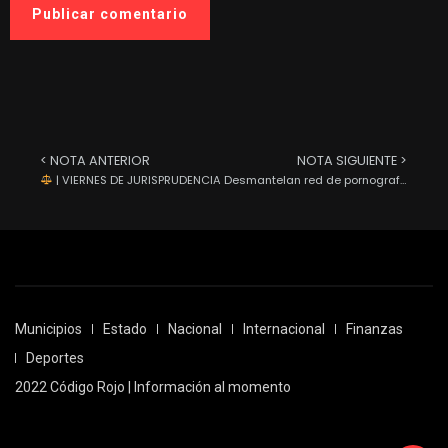
< NOTA ANTERIOR
NOTA SIGUIENTE >
| VIERNES DE JURISPRUDENCIA
Desmantelan red de pornografía infantil; daban clases de regularización a niños de entre cinco y siete años en CDMX
Municipios
Estado
Nacional
Internacional
Finanzas
Deportes
2022 Código Rojo | Información al momento