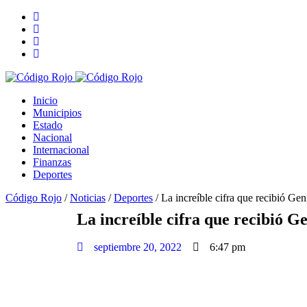
Inicio
Municipios
Estado
Nacional
Internacional
Finanzas
Deportes
Código Rojo
/
Noticias
/
Deportes
/
La increíble cifra que recibió Ge
La increíble cifra que recibió G
septiembre 20, 2022
6:47 pm