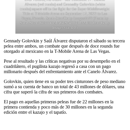
Alvarez (red trunks) and Gennadiy Golovkin (white
trunks) square off in the fight for the Super Middleweight
Title at T-Mobile Arena on September 17, 2022 in Las
Vegas, Nevada. Sarah Stier/Getty Images/AFP (Photo by
Sarah Stier / GETTY IMAGES NORTH AMERICA / Getty
Images via AFP)
Gennady Golovkin y Saúl Álvarez disputaron el sábado su tercera
pelea entre ambos, un combate que después de doce rounds fue
otorgado al mexicano en la T-Mobile Arena de Las Vegas.
Pese al resultado y las críticas negativas por su desempeño en el
cuadrilátero, el pugilista kazajo regresó a casa con un pago
millonario después del enfrentamiento ante el Canelo Álvarez.
Golovkin, quien tiene en su poder tres cinturones de peso mediano
sumó a su cuenta de banco un total de 43 millones de dólares, una
cifra que superó la cifra de sus primeros dos combates.
El pago en aquellas primeras peleas fue de 22 millones en la
primera contienda y poco más de 30 millones en la segunda
edición entre el kazajo y el tapatío.