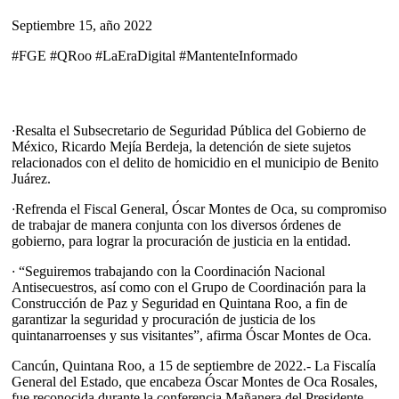
Septiembre 15, año 2022
#FGE #QRoo #LaEraDigital #MantenteInformado
·
Resalta el Subsecretario de Seguridad Pública del Gobierno de
México, Ricardo Mejía Berdeja, la detención de siete sujetos
relacionados con el delito de homicidio en el municipio de Benito
Juárez.
·
Refrenda el Fiscal General, Óscar Montes de Oca, su compromiso
de trabajar de manera conjunta con los diversos órdenes de
gobierno, para lograr la procuración de justicia en la entidad.
·
“Seguiremos trabajando con la Coordinación Nacional
Antisecuestros, así como con el Grupo de Coordinación para la
Construcción de Paz y Seguridad en Quintana Roo, a fin de
garantizar la seguridad y procuración de justicia de los
quintanarroenses y sus visitantes”, afirma Óscar Montes de Oca.
Cancún, Quintana Roo, a 15 de septiembre de 2022.- La Fiscalía
General del Estado, que encabeza Óscar Montes de Oca Rosales,
fue reconocida durante la conferencia Mañanera del Presidente