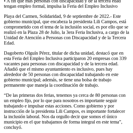
• A fin que más personas con discapacidad y de la tercera edad
tengan empleo formal, impulsa la Feria del Empleo Inclusivo
Playa del Carmen, Solidaridad, 9 de septiembre de 2022.- Este
gobierno municipal, que encabeza la presidenta Lili Campos, está
comprometido con el tema de la inclusión social, es por ello que se
realizó en la Plaza 28 de Julio, la 3era Feria Inclusiva, a cargo de la
Unidad de Atención a Personas con Discapacidad y de la Tercera
Edad.
Dagoberto Olguín Pérez, titular de dicha unidad, destacó que en
esta Feria del Empleo Inclusiva participaron 20 empresas con 339
vacantes para personas con discapacidad y de la tercera edad.
Añadió que el mismo ayuntamiento es inclusivo, pues hay
alrededor de 50 personas con discapacidad trabajando en este
gobierno municipal; además, se tiene una bolsa de trabajo
permanente que maneja la coordinación de trabajo.
“De las primeras dos ferias, tenemos ya cerca de 80 personas con
un empleo fijo, por lo que para nosotros es importante seguir
trabajando e impulsar estas acciones. Como gobierno y por
instrucción de la presidenta Lili Campos, es importante fortalecer
la inclusión laboral. Nos da orgullo decir que somos el único
municipio en el que trabajamos de forma integral en este tema”,
concluyó.