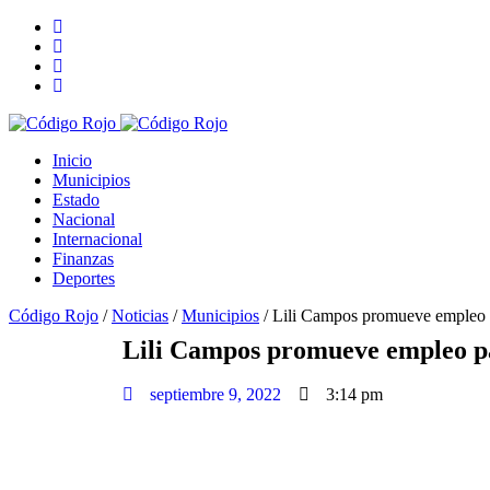
Inicio
Municipios
Estado
Nacional
Internacional
Finanzas
Deportes
Código Rojo
/
Noticias
/
Municipios
/
Lili Campos promueve empleo p
Lili Campos promueve empleo pa
septiembre 9, 2022
3:14 pm