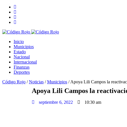
Inicio
Municipios
Estado
Nacional
Internacional
Finanzas
Deportes
Código Rojo
/
Noticias
/
Municipios
/
Apoya Lili Campos la reactiv
Apoya Lili Campos la reactiva
septiembre 6, 2022
10:30 am