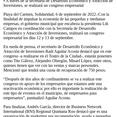
• A través de la secretaría de Desarrollo Económico y Atracción de
Inversiones, se realizará un congreso empresarial
Playa del Carmen, Solidaridad, 6 de septiembre de 2022.-Con la
finalidad de impulsar la economía de las pequeñas y medianas
empresas, el gobierno municipal que encabeza la presidenta Lili
Campos en coordinación con la Secretaría de Desarrollo
Económico y Atracción de Inversiones, realizará un congreso
empresarial los días 12 y 13 de septiembre.
En rueda de prensa, el secretario de Desarrollo Económico y
Atracción de Inversiones Raúl Aguilar Acosta destacó que en este
congreso -a realizarse en el Teatro de la Ciudad-, estarán ponentes
como Tito Gálvez, Alejandro Obregón, Misael López, entre otros,
quienes tienen que ver con las ventas y marcas personales.
Mencionó que tendrá una cuota de recuperación de 750 pesos.
“Después de dos años de confinamiento se va a realizar este
congreso en apoyo de los empresarios que estamos ante una
reactivación económica; por ello es importante la realización de
este tipo de eventos en el municipio, de empresarios para
empresarios”, puntualizó Aguilar Acosta.
Para finalizar, Andrés García, director de Business Network
International (BNI) Regional Quintana Roo destacó que es una
organización de marketing por recomendación, ayuda a pequeñas